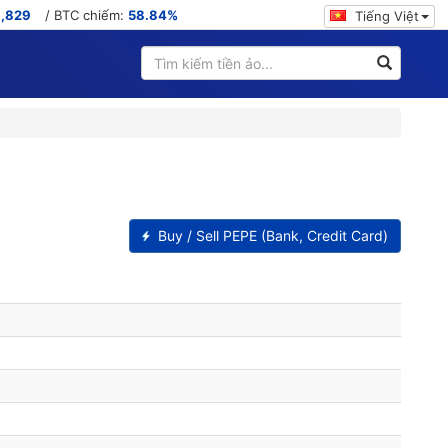
6,829
/ BTC chiếm:
58.84%
Tiếng Việt
Buy / Sell PEPE (Bank, Credit Card)