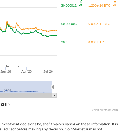
$0.000012
1.200e-10 BTC
$0.000006
6.000e-11 BTC
$0.0
0.000 BTC
Jan '26
Apr '26
Jul '26
2026
 (24h)
coinmarketsum.com
 investment decisions he/she/it makes based on these information. It is
ncial advisor before making any decision. CoinMarketSum is not