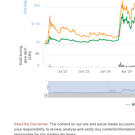
$5B
$2.5B
$0
Khối lượng
giao dịch
(24h)
8B
0
Jul '23
Oct '23
Jan '24
Apr '24
2024
V
Read the Disclaimer:
The content on our site and social media accounts m
your responsibility to review, analyse and verify any content/informatio
responsible for any trading decisions.