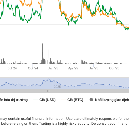
Jul '24
Oct '24
Jan '25
Apr '25
Jul '25
Oct '25
2025
ốn hóa thị trường
Giá (USD)
Giá (BTC)
Khối lượng giao dịch
ay contain useful financial information. Users are ultimately responsible for the
n before relying on them. Trading is a highly risky activity. Do consult your fina