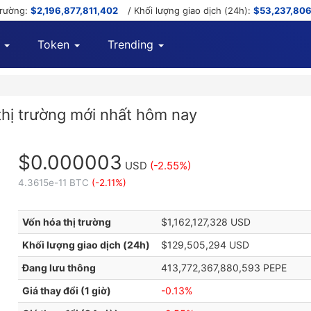
trường:
$2,196,877,811,402
/ Khối lượng giao dịch (24h):
$53,237,80
Token
Trending
thị trường mới nhất hôm nay
$0.000003
USD
(-2.55%)
4.3615e-11 BTC
(-2.11%)
Vốn hóa thị trường
$1,162,127,328 USD
Khối lượng giao dịch (24h)
$129,505,294 USD
Đang lưu thông
413,772,367,880,593 PEPE
Giá thay đổi (1 giờ)
-0.13%