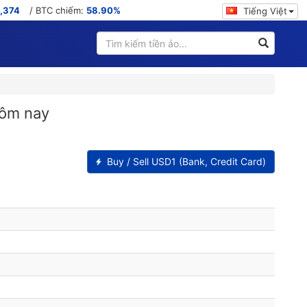
,374
/ BTC chiếm:
58.90%
Tiếng Việt
hôm nay
Buy / Sell USD1 (Bank, Credit Card)