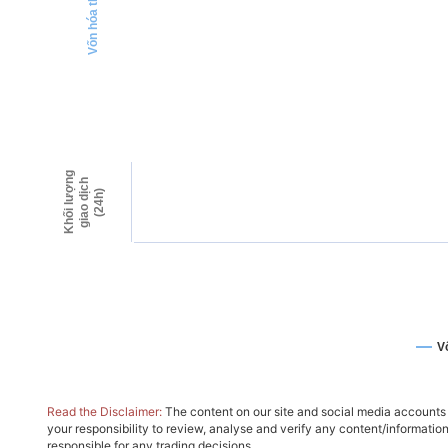
Vốn hóa thị trường
Khối lượng
giao dịch
(24h)
V
Read the Disclaimer:
The content on our site and social media accounts m
your responsibility to review, analyse and verify any content/informatio
responsible for any trading decisions.