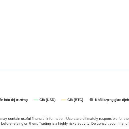
ốn hóa thị trường
Giá (USD)
Giá (BTC)
Khối lượng giao dịch
ay contain useful financial information. Users are ultimately responsible for the
n before relying on them. Trading is a highly risky activity. Do consult your fina