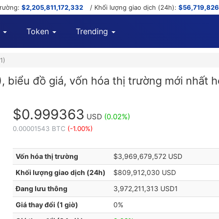
trường:
$2,205,811,172,332
/ Khối lượng giao dịch (24h):
$56,719,826
Token
Trending
1)
, biểu đồ giá, vốn hóa thị trường mới nhất 
$0.999363
USD
(0.02%)
0.00001543 BTC
(-1.00%)
Vốn hóa thị trường
$3,969,679,572 USD
Khối lượng giao dịch (24h)
$809,912,030 USD
Đang lưu thông
3,972,211,313 USD1
Giá thay đổi (1 giờ)
0%