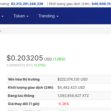
trường:
$2,213,291,248,326
/ Khối lượng giao dịch (24h):
$46,606,13
Token
Trending
s
$0.203205
USD
(1.08%)
0.00000313 BTC
(1.27%)
Vốn hóa thị trường
$222,074,120 USD
Khối lượng giao dịch (24h)
$4,492,423 USD
Đang lưu thông
1,092,856,627 XTZ
Giá thay đổi (1 giờ)
-0.26%