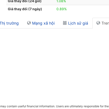
Giá thay đổi (24 giờ)
1.08%
Giá thay đổi (7 ngày)
0.89%
Thị trường
Mạng xã hội
Lịch sử giá
Tren
ay contain useful financial information. Users are ultimately responsible for the