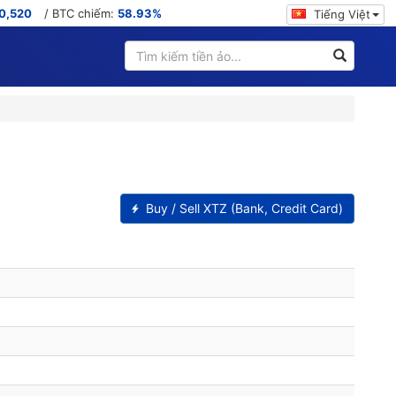
0,520
/ BTC chiếm:
58.93%
Tiếng Việt
Buy / Sell XTZ (Bank, Credit Card)