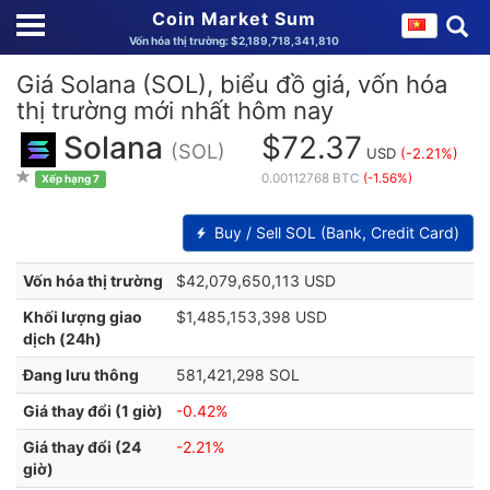
Coin Market Sum
Vốn hóa thị trường: $2,189,718,341,810
Giá Solana (SOL), biểu đồ giá, vốn hóa
thị trường mới nhất hôm nay
Solana
$72.37
(SOL)
USD
(-2.21%)
0.00112768 BTC
(-1.56%)
Xếp hạng 7
Buy / Sell SOL (Bank, Credit Card)
Vốn hóa thị trường
$42,079,650,113 USD
Khối lượng giao
$1,485,153,398 USD
dịch (24h)
Đang lưu thông
581,421,298 SOL
Giá thay đổi (1 giờ)
-0.42%
Giá thay đổi (24
-2.21%
giờ)