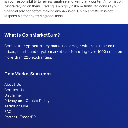
is your responsibility to review, analyse and verify any content/information
before relying on them. Trading is a highly risky activity. Do consult your
financial advisor before making any decision. CoinMarketSum is not
responsible for any trading decisions.
What is CoinMarketSum?
Complete cryptocurrency market coverage with real-time coin
prices, charts and crypto market cap featuring over 1600 coins on
more than 220 exchanges.
CoinMarketSum.com
About Us
Contact Us
Disclaimer
Privacy and Cookie Policy
Terms of Use
FAQ
Partner:
TraderRR