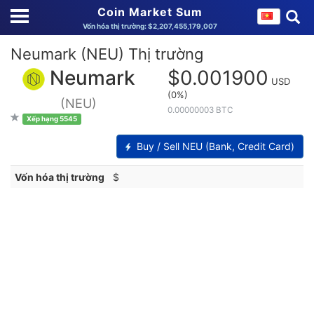
Coin Market Sum
Vốn hóa thị trường: $2,207,455,179,007
Neumark (NEU) Thị trường
Neumark
$0.001900
USD
(0%)
(NEU)
0.00000003 BTC
Xếp hạng 5545
Buy / Sell NEU (Bank, Credit Card)
Vốn hóa thị trường
$