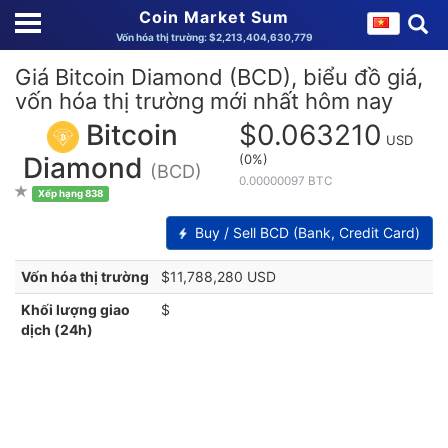
Coin Market Sum
Vốn hóa thị trường: $2,213,404,630,779
Giá Bitcoin Diamond (BCD), biểu đồ giá,
vốn hóa thị trường mới nhất hôm nay
Bitcoin
$0.063210
USD
(0%)
Diamond
(BCD)
0.00000097 BTC
Xếp hạng 838
Buy / Sell BCD (Bank, Credit Card)
Vốn hóa thị trường
$11,788,280 USD
Khối lượng giao
$
dịch (24h)