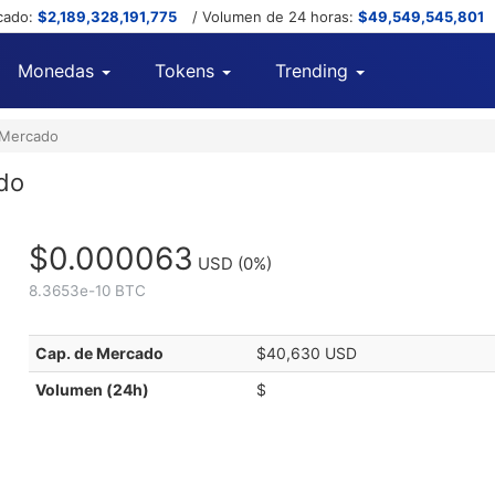
cado:
$2,189,328,191,775
/ Volumen de 24 horas:
$49,549,545,801
Monedas
Tokens
Trending
 Mercado
do
$0.000063
USD
(0%)
8.3653e-10 BTC
Cap. de Mercado
$40,630 USD
Volumen (24h)
$