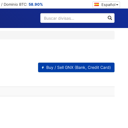
/ Dominio BTC:
58.90%
Español
Buy / Sell GNX (Bank, Credit Card)