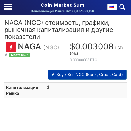
Coin Market Sum
Капитализация Рынка: $2,195,877,020,129
NAGA (NGC) стоимость, графики,
рыночная капитализация и другие
показатели
NAGA
$0.003008
(NGC)
USD
(0%)
Место 6597
0.00000003 BTC
Buy / Sell NGC (Bank, Credit Card)
Капитализация
$
Рынка