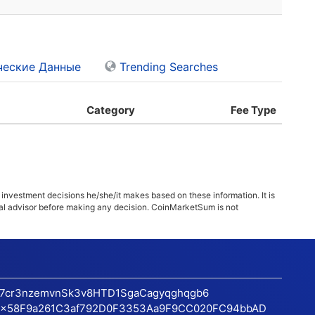
еские Данные
Trending Searches
Category
Fee Type
 investment decisions he/she/it makes based on these information. It is
ncial advisor before making any decision. CoinMarketSum is not
17cr3nzemvnSk3v8HTD1SgaCagyqghqgb6
x58F9a261C3af792D0F3353Aa9F9CC020FC94bbAD