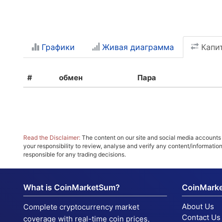
Графики
Живая диаграмма
Капи
#
обмен
Пара
Read the Disclaimer:
The content on our site and social media accounts m
your responsibility to review, analyse and verify any content/informatio
responsible for any trading decisions.
What is CoinMarketSum?
CoinMark
About Us
Complete cryptocurrency market
Contact Us
coverage with real-time coin prices,