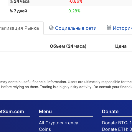
% 24 часа
-0.86%
% 7 дней
0.28%
тализация Рынка
Социальные сети
Историч
Объем (24 часа)
Цена
ay contain useful financial information. Users are ultimately responsible for the
n before relying on them. Trading is a highly risky activity. Do consult your fina
etSum.com
Menu
Donate
All Cryptocurrency
Donate BTC:
Coins
Donate ETH:
0