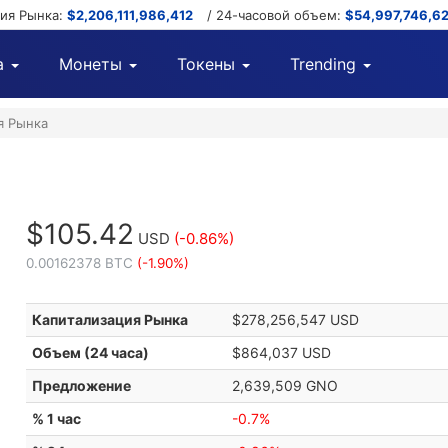
ция Рынка:
$2,206,111,986,412
/ 24-часовой объем:
$54,997,746,6
а
Монеты
Токены
Trending
я Рынка
$105.42
USD
(-0.86%)
0.00162378 BTC
(-1.90%)
Капитализация Рынка
$278,256,547 USD
Объем (24 часа)
$864,037 USD
Предложение
2,639,509 GNO
% 1 час
-0.7%