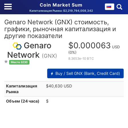
Coin Market Sum
Капитализация Рынка: $2,219,794,008,342
Genaro Network (GNX) стоимость,
графики, рыночная капитализация и
другие показатели
Genaro
$0.000063
USD
(0%)
Network
(GNX)
8.3653e-10 BTC
Место 3230
Buy / Sell GNX (Bank, Credit Card)
Капитализация
$40,630 USD
Рынка
Объем (24 часа)
$