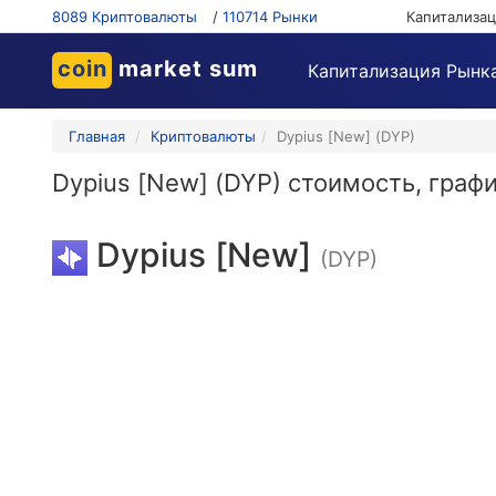
8089 Криптовалюты
/
110714 Рынки
Капитализа
coin
market sum
Капитализация Рынк
Главная
Криптовалюты
Dypius [New] (DYP)
Dypius [New] (DYP) стоимость, граф
Dypius [New]
(DYP)