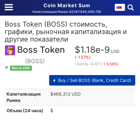
Coin Market Sum
Капитализация Рынка: $2,187,640,409,726
Boss Token (BOSS) стоимость,
графики, рыночная капитализация и
другие показатели
Boss Token
$1.18e-9
USD
(-1.57%)
(BOSS)
1.8403e-14 BTC
(-0.56%)
Место 2262
Buy / Sell BOSS (Bank, Credit Card)
Капитализация
$466,312 USD
Рынка
Объем (24 часа)
$