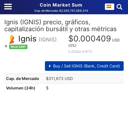
Coin Market Sum
Cap. de Mercado: $2,220,787,288,314
Ignis (IGNIS) precio, gráficos,
capitalización bursátil y otras métricas
Ignis
$0.000409
(IGNIS)
USD
(0%)
Nivel 2497
5.2532e-9 BTC
Buy / Sell IGNIS (Bank, Credit Card)
Cap. de Mercado
$311,673 USD
Volumen (24h)
$