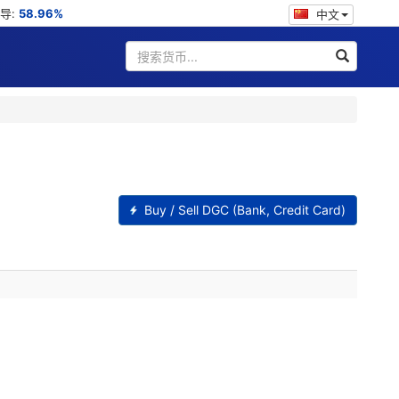
主导:
58.96%
中文
Buy / Sell DGC (Bank, Credit Card)