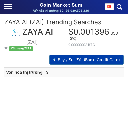
Coin Market Sum
Vốn hóa thị trường: $2,186,029,595,339
ZAYA AI (ZAI) Trending Searches
ZAYA AI
$0.001396
USD
(0%)
(ZAI)
0.00000002 BTC
Xếp hạng 7868
Buy / Sell ZAI (Bank, Credit Card)
Vốn hóa thị trường
$