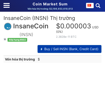
Coin Market Sum
Vốn hóa thị trường: $2,198,653,618,613
InsaneCoin (INSN) Thị trường
InsaneCoin
$0.000003
USD
(0%)
(INSN)
2.3828e-11 BTC
Xếp hạng 6502
Buy / Sell INSN (Bank, Credit Card)
Vốn hóa thị trường
$