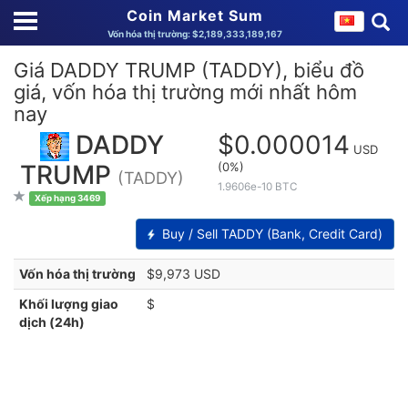
Coin Market Sum
Vốn hóa thị trường: $2,189,333,189,167
Giá DADDY TRUMP (TADDY), biểu đồ
giá, vốn hóa thị trường mới nhất hôm
nay
DADDY
$0.000014
USD
(0%)
TRUMP
(TADDY)
1.9606e-10 BTC
Xếp hạng 3469
Buy / Sell TADDY (Bank, Credit Card)
Vốn hóa thị trường
$9,973 USD
Khối lượng giao
$
dịch (24h)