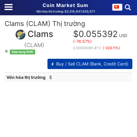
Coin Market Sum
Vốn hóa thị trường: $2,218,947,820,871
Clams (CLAM) Thị trường
Clams
$0.055392
USD
(-76.57%)
(CLAM)
0.00000085 BTC
(-329.11%)
Xếp hạng 5491
Buy / Sell CLAM (Bank, Credit Card)
Vốn hóa thị trường
$