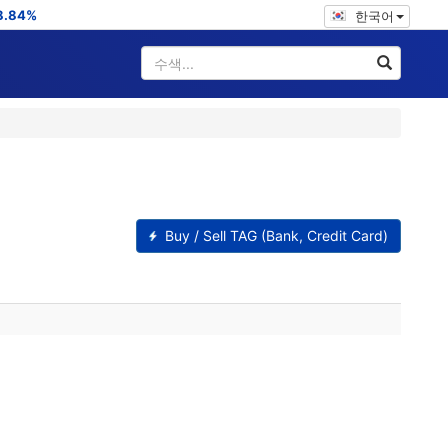
8.84%
한국어
Buy / Sell TAG (Bank, Credit Card)