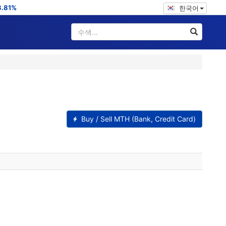
8.81%
한국어
Buy / Sell MTH (Bank, Credit Card)