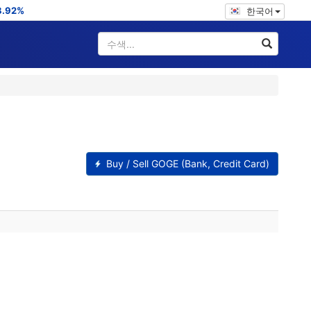
8.92%
한국어
Buy / Sell GOGE (Bank, Credit Card)