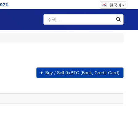
.97%
한국어
Buy / Sell 0xBTC (Bank, Credit Card)