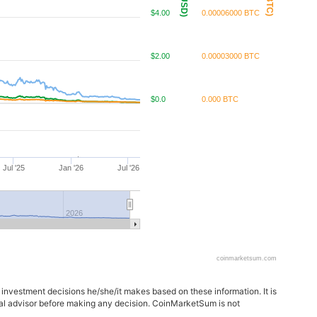
$4.00
0.00006000 BTC
$2.00
0.00003000 BTC
$0.0
0.000 BTC
Jul '25
Jan '26
Jul '26
2026
coinmarketsum.com
 investment decisions he/she/it makes based on these information. It is
ncial advisor before making any decision. CoinMarketSum is not