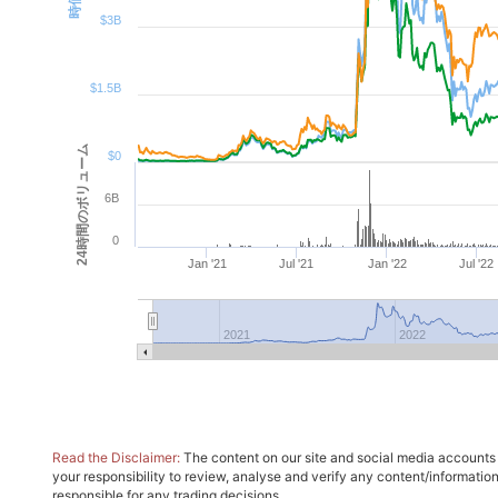
$3B
$1.5B
24時間のボリューム
$0
6B
0
Jan '21
Jul '21
Jan '22
Jul '22
2021
2022
Read the Disclaimer:
The content on our site and social media accounts m
your responsibility to review, analyse and verify any content/informatio
responsible for any trading decisions.