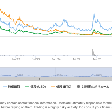
Jan '23
Jul '23
Jan '24
Jul '24
Jan '25
2023
2024
2025
時価総額
値段 (USD)
値段 (BTC)
24時間のボリューム
ay contain useful financial information. Users are ultimately responsible for the
n before relying on them. Trading is a highly risky activity. Do consult your fina