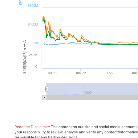
$800M
$400M
24時間のボリューム
$0
240M
0
Jul '21
Jan '22
Jul '22
Jan 
2022
Read the Disclaimer:
The content on our site and social media accounts m
your responsibility to review, analyse and verify any content/informatio
responsible for any trading decisions.