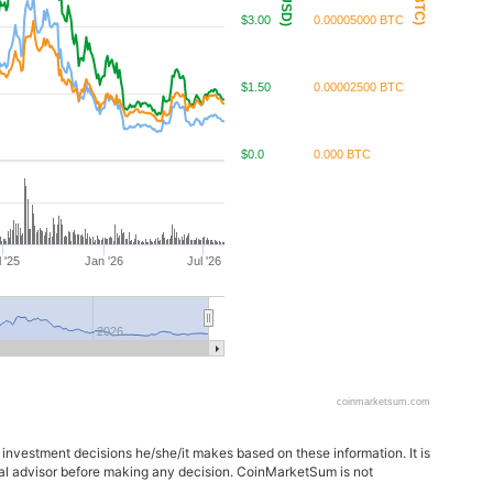
$3.00
0.00005000 BTC
$1.50
0.00002500 BTC
$0.0
0.000 BTC
l '25
Jan '26
Jul '26
2026
coinmarketsum.com
 investment decisions he/she/it makes based on these information. It is
ncial advisor before making any decision. CoinMarketSum is not