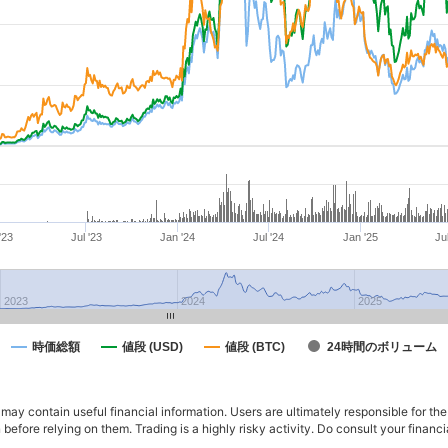
'23
Jul '23
Jan '24
Jul '24
Jan '25
Ju
2023
2024
2025
時価総額
値段 (USD)
値段 (BTC)
24時間のボリューム
ay contain useful financial information. Users are ultimately responsible for the
n before relying on them. Trading is a highly risky activity. Do consult your fina