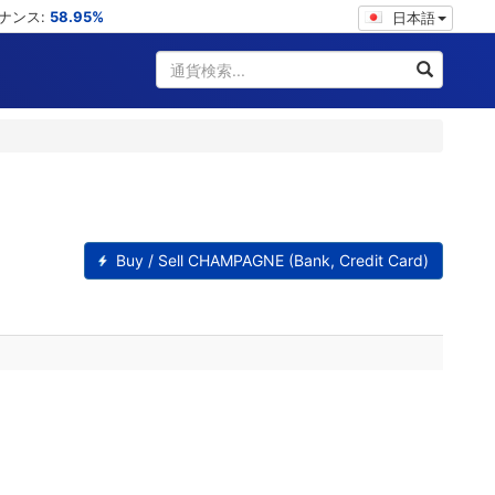
ミナンス:
58.95%
日本語
Buy / Sell CHAMPAGNE (Bank, Credit Card)