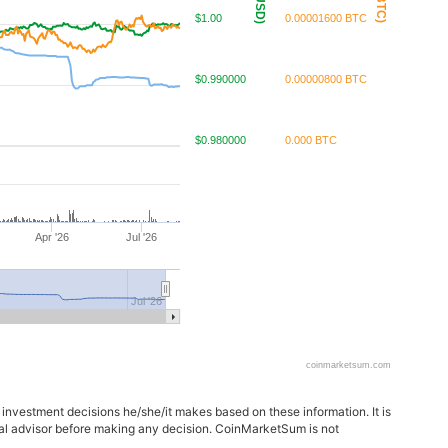
$1.00
0.00001600 BTC
$0.990000
0.00000800 BTC
$0.980000
0.000 BTC
Apr '26
Jul '26
Jul '26
coinmarketsum.com
 investment decisions he/she/it makes based on these information. It is
ncial advisor before making any decision. CoinMarketSum is not