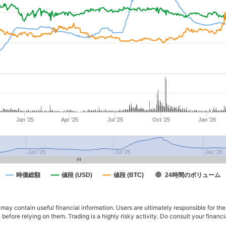
Jan '25
Apr '25
Jul '25
Oct '25
Jan '26
Jan '25
Jul '25
Jan '26
時価総額
値段 (USD)
値段 (BTC)
24時間のボリューム
ay contain useful financial information. Users are ultimately responsible for the
n before relying on them. Trading is a highly risky activity. Do consult your fina