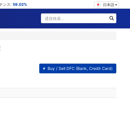
ミナンス:
59.02%
日本語
標
Buy / Sell DFC (Bank, Credit Card)