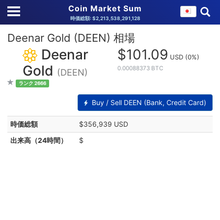
Coin Market Sum
時価総額: $2,213,538,291,128
Deenar Gold (DEEN) 相場
Deenar
$101.09
USD
(0%)
Gold
0.00088373 BTC
(DEEN)
ランク 2666
Buy / Sell DEEN (Bank, Credit Card)
時価総額
$356,939 USD
出来高（24時間）
$