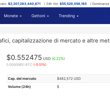
cato:
$2,207,283,440,871
/ 24h Vol:
$55,529,056,165
/ Dominanza
Monete
Gettoni
Trending
ici, capitalizzazione di mercato e altre met
$0.552475
USD
(0.22%)
0.00000851 BTC
(-0.51%)
Cap. del mercato
$482,572 USD
Volume (24h)
$