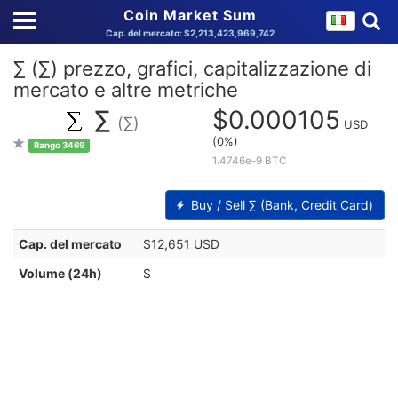
Coin Market Sum
Cap. del mercato: $2,213,423,969,742
∑ (∑) prezzo, grafici, capitalizzazione di
mercato e altre metriche
∑
$0.000105
(∑)
USD
(0%)
Rango 3469
1.4746e-9 BTC
Buy / Sell ∑ (Bank, Credit Card)
Cap. del mercato
$12,651 USD
Volume (24h)
$