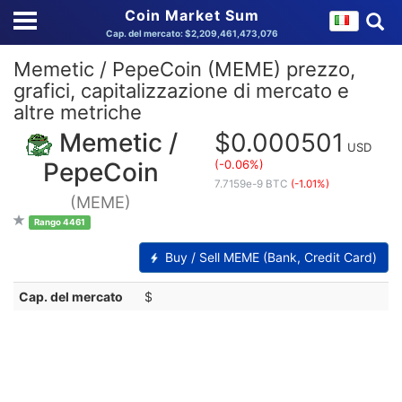
Coin Market Sum
Cap. del mercato: $2,209,461,473,076
Memetic / PepeCoin (MEME) prezzo,
grafici, capitalizzazione di mercato e
altre metriche
Memetic /
$0.000501
USD
(-0.06%)
PepeCoin
7.7159e-9 BTC
(-1.01%)
(MEME)
Rango 4461
Buy / Sell MEME (Bank, Credit Card)
Cap. del mercato
$