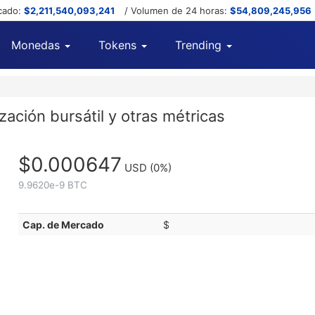
cado:
$2,211,540,093,241
/ Volumen de 24 horas:
$54,809,245,956
Monedas
Tokens
Trending
zación bursátil y otras métricas
$0.000647
USD
(0%)
9.9620e-9 BTC
Cap. de Mercado
$