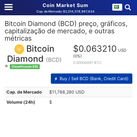
Coin Market Sum
Cap. de Mercado: $2,214,378,967,634
Bitcoin Diamond (BCD) preço, gráficos,
capitalização de mercado, e outras
métricas
Bitcoin
$0.063210
USD
(0%)
Diamond
(BCD)
0.00000097 BTC
Classificação 835
Buy / Sell BCD (Bank, Credit Card)
Cap. de Mercado
$11,788,280 USD
Volume (24h)
$