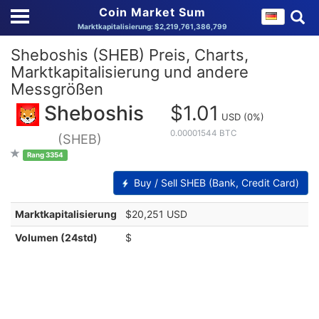
Coin Market Sum
Marktkapitalisierung: $2,219,761,386,799
Sheboshis (SHEB) Preis, Charts,
Marktkapitalisierung und andere
Messgrößen
Sheboshis
$1.01
USD
(0%)
0.00001544 BTC
(SHEB)
Rang 3354
Buy / Sell SHEB (Bank, Credit Card)
Marktkapitalisierung
$20,251 USD
Volumen (24std)
$