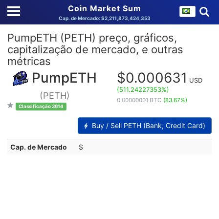
Coin Market Sum
Cap. de Mercado: $2,211,873,424,353
PumpETH (PETH) preço, gráficos,
capitalização de mercado, e outras
métricas
PumpETH
$0.000631
USD
(511.24227353%)
(PETH)
0.00000001 BTC
(83.67%)
Classificação 3614
Buy / Sell PETH (Bank, Credit Card)
Cap. de Mercado
$