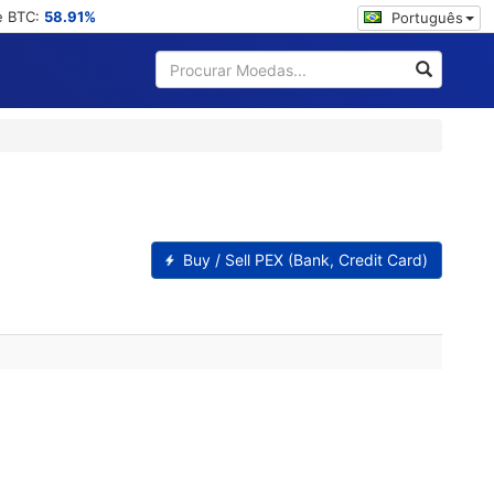
e BTC:
58.91%
Português
Buy / Sell PEX (Bank, Credit Card)