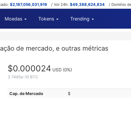
cado:
$2,187,056,031,919
/ Vol 24h:
$49,388,624,834
/ Domínio d
Moedas
Tokens
Trending
ização de mercado, e outras métricas
$0.000024
USD
(0%)
3.7465e-10 BTC
Cap. de Mercado
$